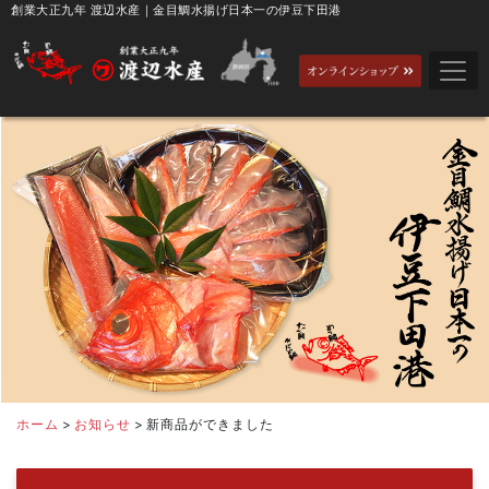
創業大正九年 渡辺水産｜金目鯛水揚げ日本一の伊豆下田港
ホーム
>
お知らせ
>
新商品ができました