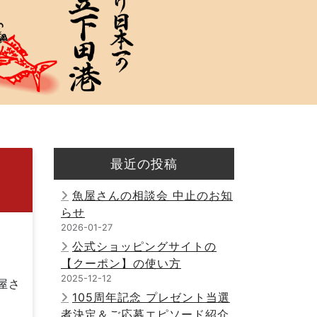
最近の投稿
魚屋さんの相談会 中止のお知
らせ
2026-01-27
公式ショッピングサイトの
【クーポン】の使い方
2025-12-12
屋さ
105周年記念 プレゼント当選
者決定＆ご応募エピソード紹介