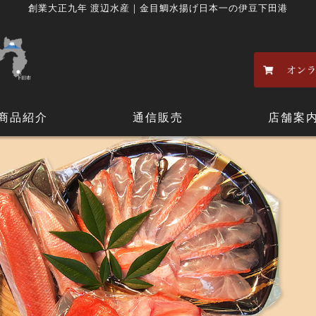
創業大正九年 渡辺水産｜金目鯛水揚げ日本一の伊豆下田港
商品紹介
通信販売
店舗案