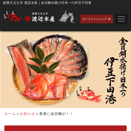
創業大正九年 渡辺水産｜金目鯛水揚げ日本一の伊豆下田港
ホーム
>
お知らせ
>
香港に金目鯛が！！