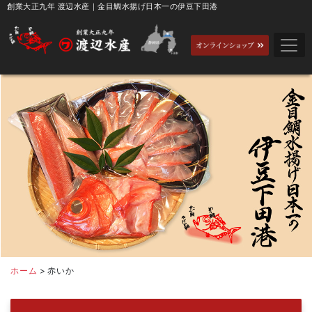
創業大正九年 渡辺水産｜金目鯛水揚げ日本一の伊豆下田港
ホーム
>
赤いか