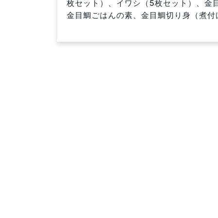
枚セット）、イワシ（5枚セット）、金
金目鯛ごはんの素、金目鯛切り身（煮付け