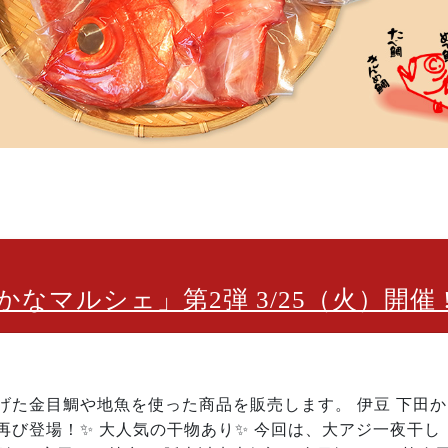
なマルシェ」第2弾 3/25（火）開催 
げた金目鯛や地魚を使った商品を販売します。 伊豆 下田か
び登場！✨ 大人気の干物あり✨ 今回は、大アジ一夜干し