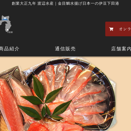
創業大正九年 渡辺水産｜金目鯛水揚げ日本一の伊豆下田港
商品紹介
通信販売
店舗案