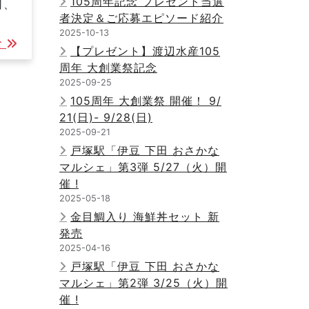
105周年記念 プレゼント当選
司、
者決定＆ご応募エピソード紹介
2025-10-13
む
【プレゼント】渡辺水産105
周年 大創業祭記念
2025-09-25
105周年 大創業祭 開催！ 9/
21(日)- 9/28(日)
2025-09-21
戸塚駅「伊豆 下田 おさかな
マルシェ」第3弾 5/27（火）開
催 !
2025-05-18
金目鯛入り 海鮮丼セット 新
発売
2025-04-16
戸塚駅「伊豆 下田 おさかな
マルシェ」第2弾 3/25（火）開
催 !