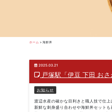
ホーム
>
海鮮丼
2025.03.21
戸塚駅「伊豆 下田 おさか
お知らせ
渡辺水産の確かな目利きと職人技で仕上
新鮮な刺身盛り合わせや海鮮丼セットも再