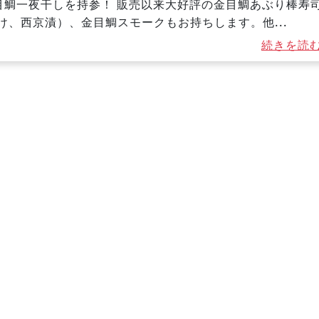
目鯛一夜干しを持参！ 販売以来大好評の金目鯛あぶり棒寿
、西京漬）、金目鯛スモークもお持ちします。他...
続きを読